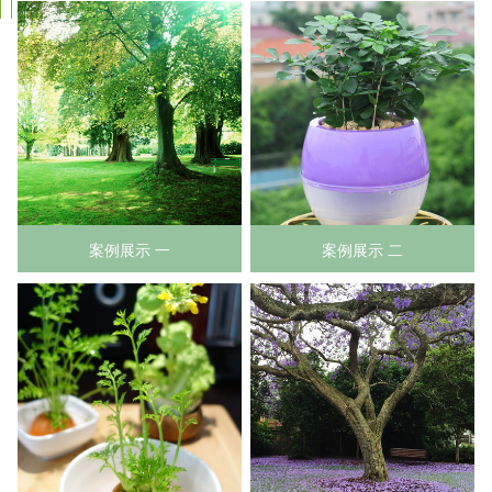
案例展示 一
案例展示 二