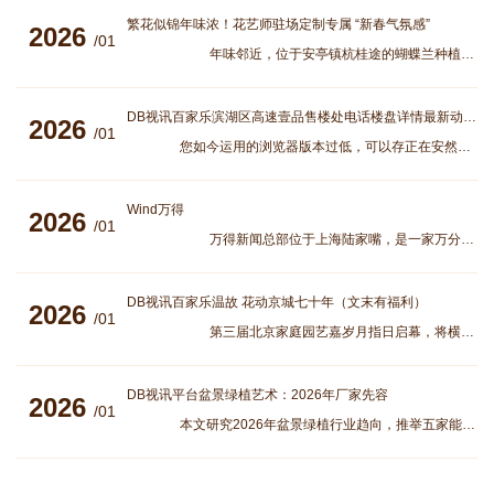
繁花似锦年味浓！花艺师驻场定制专属 “新春气氛感”
2026
/01
年味邻近，位于安亭镇杭桂途的蝴蝶兰种植园内繁花似锦，吸引不少市民前去选购。
DB视讯百家乐滨湖区高速壹品售楼处电话楼盘详情最新动态网站首
2026
/01
您如今运用的浏览器版本过低，可以存正在安然危险，创议升级浏览器，或者用以下浏览器浏览 正在合肥滨湖 “教养盘” 市集中，房价与 “教养资源
Wind万得
2026
/01
万得新闻总部位于上海陆家嘴，是一家万分专业的金融软件效劳供应商。正在环球有48个分支机构
DB视讯百家乐温故 花动京城七十年（文末有福利）
2026
/01
第三届北京家庭园艺嘉岁月指日启幕，将横跨元旦、春节和元宵节。正在此时代，23家花草商场与
DB视讯平台盆景绿植艺术：2026年厂家先容
2026
/01
本文研究2026年盆景绿植行业趋向，推举五家能力厂家，席卷安徽绿森园林等，涵盖品牌先容、采取技术和采购指南，助助用户基于艺术性、牢靠性做出明智决议。