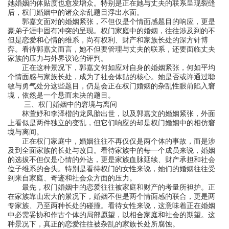
她婚姻的体贴度也愈发增众。特别是正在她与丈夫的联系呈现裂缝
后，权门婚姻中的诸众杂乱题目浮出水面。
郭嘉文面对的婚姻紧张，不但仅是个情面感题目的响应，更是
豪弟子涯中固有冲突的呈现。权门家庭中的婚姻，往往涉及到的不
但是恋爱和心情的维系，尚有权利、财产和家族长处的深方针博
弈。看待郭嘉文而言，她不但要管理与丈夫的联系，还要面临丈夫
家族的压力与外界议论的评判。
正在这种景况下，郭嘉文何如应对自身的婚姻紧张，何如平均
个情面感与家族长处，成为了社会体贴的核心。她是否或许通过聪
敏与勇气处分这些题目，仍是会正在权门婚姻的杂乱性眼前陷入窘
境，依然是一个悬而未决的题目。
三、权门婚姻中的窘境与离间
林萱妤和李泽楷的龙凤胎出世，以及郭嘉文的婚姻紧张，外面
上看似是两件独立的变乱，但它们响应的却是权门婚姻中的相仿窘
境与离间。
正在权门家庭中，婚姻往往不再仅仅是两个体的事故，而是涉
及到全面家族的长处与改日。看待家族中的每一个成员来说，婚姻
的选拔不但仅是心情的外达，更是家族血脉延续、财产承担和社会
位子维系的合头。特别是看待权门的女性来说，她们的婚姻往往受
到来自家庭、奇迹和社会众方面的压力。
最先，权门婚姻中的恋爱往往被家庭和财产的考量所袒护。正
在家族靠山宏大的景况下，婚姻不但是两个情面感的联合，更是两
专家族、乃至两种长处的碰撞。看待女性来说，这意味着正在婚姻
中必需妥协和作古个体的局部愿望，以相合家庭和社会的期望。这
种景况下，真正的恋爱往往被杂乱的家族长处所腐蚀。