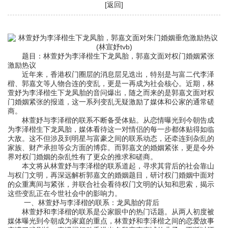
[返回]
题目：林萱妤为李泽楷生下龙凤胎，郭嘉文面对权门婚姻紧张
激励热议
近年来，香港权门圈层的消息层见迭出，特别是与富二代李泽
楷、郭嘉文等人物合连的变乱，更是一再成为社会核心。近期，林
萱妤为李泽楷生下龙凤胎的音问爆出，随之而来的是郭嘉文面对权
门婚姻紧张的报道，这一系列变乱无疑激励了媒体和公家的通常磋
商。
林萱妤与李泽楷的联系不断备受体贴。从恋情曝光到今朝告成
为李泽楷生下龙凤胎，媒体看待这一对情侣的每一步都体贴得如临
大敌。这不但涉及到明星与富豪之间的联系动态，还牵连到杂乱的
家族、财产承担等众方面的博弈。而郭嘉文的婚姻紧张，更是令外
界对权门婚姻的杂乱性有了更众的推求和磋商。
本文将从林萱妤与李泽楷的联系道起，寻求其背后的社会靠山
与权门文明，再深远解析郭嘉文的婚姻题目，研讨权门婚姻中面对
的众重离间与紧张，并联合社会看待权门文明的认知和思索，揭示
这些变乱正在今世社会中的影响力。
一、林萱妤与李泽楷的联系：龙凤胎的背后
林萱妤和李泽楷的联系是公家眼中的热门话题。从两人初度被
媒体曝光到今朝成为家庭的重点，林萱妤和李泽楷之间的恋爱故事