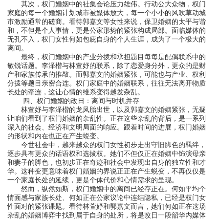
其次，权门婚姻中的社集会论压力雄伟。行动公大众物，权门
家庭的每一个婚姻计划城市被媒体放大，每一个小小的风吹草动城
市激励通常的磋商。看待郭嘉文等女性来说，保卫婚姻的太平与谐
和，不但是个人事情，更是公家形势的紧张构成局部。面临媒体的
无孔不入，权门女性何如包庇自身的个人生涯，成为了一个极大的
离间。
最终，权门婚姻中的产业分拨和承担题目每每是配偶联系中的
敏锐话题。李泽楷与林萱妤的联系，除了恋爱身分外，更众的是财
产和家族传承的推敲。而郭嘉文的婚姻紧张，可能也与产业、权利
分拨等题目亲密合连。权门家庭中的婚姻联系，往往无法离开物质
长处的牵连，这让心情的维系变得越发杂乱。
四、权门婚姻的改日：离间与时机并存
林萱妤与李泽楷的龙凤胎出世，以及郭嘉文的婚姻紧张，无疑
让咱们看到了权门婚姻的杂乱性。正在这些杂乱的背后，是一系列
深入的社会、经济和文明局面的响应。跟着时间的进展，权门婚姻
的形状和内在也正在产生蜕变。
今世社会中，越来越众的权门女性初步走出守旧脚色的羁绊，
逐步具有更众的话语权和选拔权。她们不但仅正在婚姻中饰演母亲
和妻子的脚色，也初步正在奇迹和社会中发现出自身的独立性和才
华。这种变更意味着权门婚姻的界说正正在产生蜕变，不再仅仅是
一个家庭长处的延续，更是个体代价和心情需求的呈现。
然而，纵然如斯，权门婚姻中的离间已经存正在。何如平均个
情面感与家族长处、何如正在公家议论中连结隐私，已经是权门女
性面对的紧张课题。看待林萱妤和郭嘉文而言，她们何如正在这场
杂乱的婚姻博弈中找到属于自身的处所，将是改日一段韶华内媒体