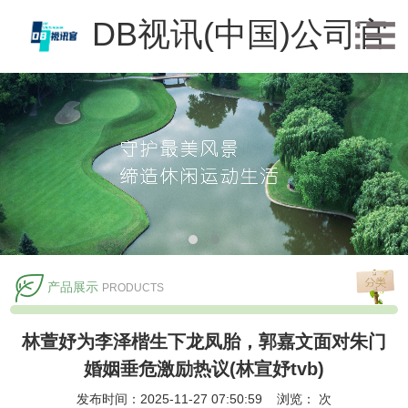
DB视讯(中国)公司官
方网站
产品展示
PRODUCTS
林萱妤为李泽楷生下龙凤胎，郭嘉文面对朱门
婚姻垂危激励热议(林宣妤tvb)
发布时间：2025-11-27 07:50:59 浏览：
次