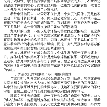
充满了戏剧性。李泽楷行动香港出名殷商李嘉诚的儿子，不断以还
都是媒体体贴的核心，而林萱妤则是一位相对低调的女性，依附自
己的气质与才干逐步走进了公家视野。
看待李泽楷而言，林萱妤不但仅是一个大度的同伴，更是他家
族改日承担计算的紧张一环。两人自公然恋情以还，外界就不断正
在推求他们是否会走向婚姻的殿堂。直到比来，林萱妤为李泽楷生
下了龙凤胎，这一音问再次激励了媒体的强烈磋商。
龙凤胎的出生，不但仅是李泽楷与林萱妤恋爱的结晶，更是家
族财产传承的符号。行动李嘉诚家族的紧张成员，李泽楷的子息将
直接影响家族企业的承担题目。因而，林萱妤生下龙凤胎的音问，
意味着李泽楷的家族血脉得以延续，而这一变乱无疑会对李嘉诚的
家族组织和改日的贸易计划出现紧张影响。
然而，林萱妤正在成为母亲后，个体生涯的曝光度也快速上
升。媒体对她的体贴点不但仅是她与李泽楷的联系，还席卷她何如
正在权门家庭中饰演母亲与妻子的脚色。她是否或许适合豪弟子涯
的离间？她何如平均自身的奇迹与家庭？这些题目成为了公家磋商
的核心。
二、郭嘉文的婚姻紧张：权门婚姻的困难
与此同时，郭嘉文的婚姻紧张也成为了热门话题。郭嘉文是香
港商界和文娱圈的出名人物，她的婚姻不断受到外界的高度体贴。
与李泽楷的联系以及权门的生涯办法，使她不但要面临媒体的不绝
审视，更要正在心情与长处的缠绕中找到自身的平均点。
郭嘉文与丈夫的婚姻，曾一度被视为权门婚姻中的范例。两人
的认识和成家，曾惹起过媒体的通常体贴和祈福。但近年来，跟着
郭嘉文个体奇迹的振兴，以及与丈夫之间的冲突不绝加剧，外界对