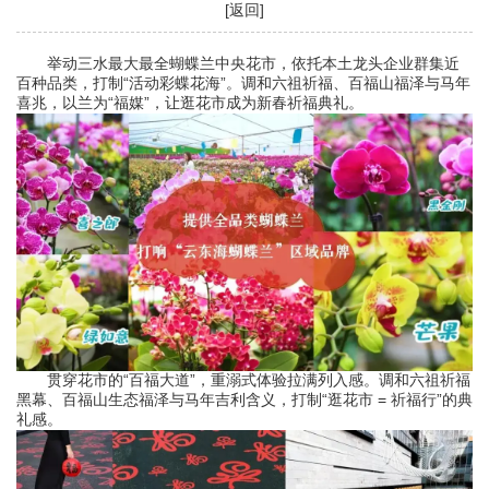
[返回]
举动三水最大最全蝴蝶兰中央花市，依托本土龙头企业群集近
百种品类，打制“活动彩蝶花海”。调和六祖祈福、百福山福泽与马年
喜兆，以兰为“福媒”，让逛花市成为新春祈福典礼。
贯穿花市的“百福大道”，重溺式体验拉满列入感。调和六祖祈福
黑幕、百福山生态福泽与马年吉利含义，打制“逛花市 = 祈福行”的典
礼感。