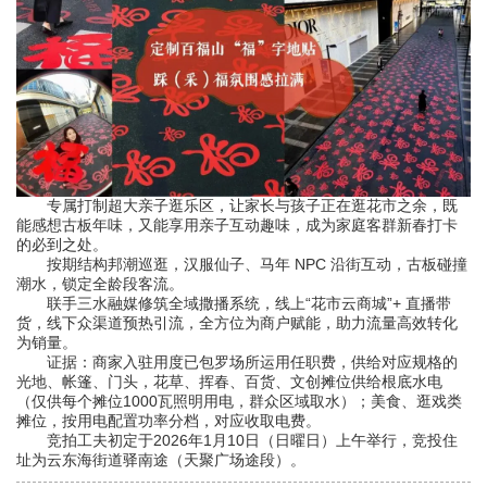
专属打制超大亲子逛乐区，让家长与孩子正在逛花市之余，既
能感想古板年味，又能享用亲子互动趣味，成为家庭客群新春打卡
的必到之处。
按期结构邦潮巡逛，汉服仙子、马年 NPC 沿街互动，古板碰撞
潮水，锁定全龄段客流。
联手三水融媒修筑全域撒播系统，线上“花市云商城”+ 直播带
货，线下众渠道预热引流，全方位为商户赋能，助力流量高效转化
为销量。
证据：商家入驻用度已包罗场所运用任职费，供给对应规格的
光地、帐篷、门头，花草、挥春、百货、文创摊位供给根底水电
（仅供每个摊位1000瓦照明用电，群众区域取水）；美食、逛戏类
摊位，按用电配置功率分档，对应收取电费。
竞拍工夫初定于2026年1月10日（日曜日）上午举行，竞投住
址为云东海街道驿南途（天聚广场途段）。