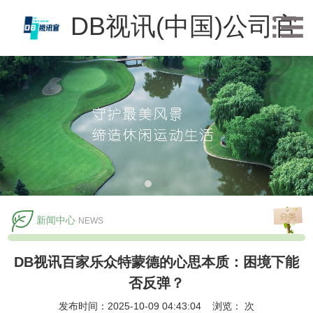
DB视讯(中国)公司官
方网站
新闻中心
NEWS
DB视讯百家乐众特蒙德的心思本质：困境下能
否反弹？
发布时间：2025-10-09 04:43:04 浏览：
次