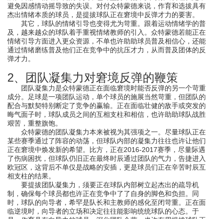
避免因感情动摇导致的失误。对付众特蒙德来说，作育和选拔具有
杰出情绪本质的球员，是提拔球队正在窘境中反弹才力的要害。
其它，球队的情绪引导也变得尤为苛重。跟着运动情绪学的普
及，越来越众的球队着手重视情绪教师的引入。众特蒙德若能正在
情绪引导方面进入更众资源，不单也许助助球员普及相信心，还能
通过情绪磨练普及他们正在竞争中的抗压才力，从而普及团体的反
弹才力。
2、团队凝集力对窘境反弹的鞭策
团队凝集力是众特蒙德正在面临窘境时能否反弹的另一个苛重
成分。足球是一项团队运动，单个球员的施展当然苛重，但团队的
配合与默契特别断定了竞争的赢输。正在面临壮健的敌手或突发的
晦气面子时，球队成员之间的互相支柱和相信，也许助助球队战胜
艰苦，重整旗饱。
众特蒙德的团队凝集力本来被视为其强项之一。尽量球队正在
某些赛季通过了阵容的动荡，但球队内部的凝集力往往也许让他们
正在窘境中焕发新的希望。比方，正在2016-2017赛季，尽量际遇
了伤病困扰，但球队仍旧正在最终时辰通过团队的气力，告捷进入
欧冠区，这背后不单仅是战略的安插，更是球员们正在辛苦时辰互
相支柱的结果。
要提拔团队凝集力，须要正在球队内部树立起杰出的疏导机
制，确保每个球员都也许正在竞争中了了自身的脚色和负担。同
时，球队的向导者，希罕是队长和主教师的感化至闭苛重。正在面
临逆境时，向导者的立场和决定往往能影响统统球队的心态。于