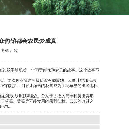
众众热销都会农民梦成真
8 浏览：
次
她的双手编织着一个闭于鲜花和梦思的故事。这个故事不
展。两次创业腐烂的履历没有颠覆她，反而让她加倍果
不懈的戮力，到底让海蒂的花圃成为了花草界的出名地标
规划形式和任职理念。分别于古板的简单种类出卖形
出了草莓、蓝莓等可能食用的果蔬盆栽。云云的改进之
的志气。