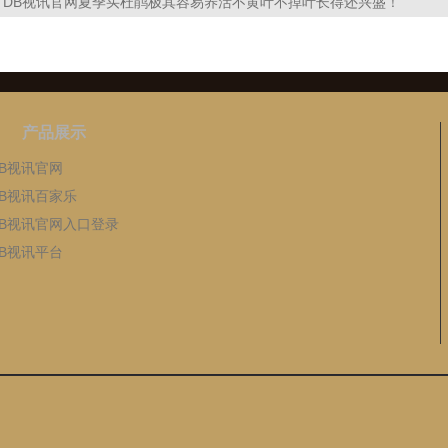
：DB视讯官网夏季买杜鹃极其容易养活不黄叶不掉叶长得还兴盛！
产品展示
DB视讯官网
DB视讯百家乐
DB视讯官网入口登录
DB视讯平台